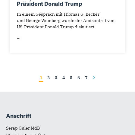
Präsident Donald Trump
In einem Gespräch mit Thomas G. Becker
und George Weinberg wurde der Amtsantritt von
US-Präsident Donald Trump diskutiert
...
Seiten
1
2
3
4
5
6
7
Anschrift
Fußbereich
Serap Güler MdB