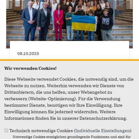
08.10.2025
"Zurück in die Schule" - Besuch
Kölner Schule
Wir verwenden Cookies!
Diese Webseite verwendet Cookies, die notwendig sind, um die
Für mich ging es wieder in die Schule! Gelernt
Webseite zu nutzen. Weiterhin verwenden wir Dienste von
habe ich auch etwas, nur auf die andere Art und
Drittanbietern, die uns helfen, unser Webangebot zu
Weise. Und zwar habe ich ukrainische Schüler...
verbessern (Website-Optimierung). Für die Verwendung
bestimmter Dienste, benötigen wir Ihre Einwilligung. Ihre
Einwilligung können Sie jederzeit widerrufen. Weitere
Informationen finden Sie in unserer Datenschutzerklärung.
Technisch notwendige Cookies (
Individuelle Einstellungen
)
Notwendige Cookies ermöglichen grundlegende Funktionen und sind für