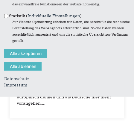
das einwandfreie Funktionieren der Website notwendig.
Statistik (
Individuelle Einstellungen
)
Zur Website-Optimierung erheben wir Daten, die bereits für die technische
Bereitstellung des Webangebots erforderlich sind. Solche Daten werden
ausschließlich aggregiert und uns als statistische Übersicht zur Verfügung
gestellt.
08.10.2025
Wie umgehen mit Autokraten? Zu
Gast bei Phoenix "unter den linden"
Datenschutz
Deutschland alleine wird nie mit den USA oder mit
Impressum
China konkurrieren können. Wir müssen
europäisch denken und als Deutsche hier mehr
vorangehen....