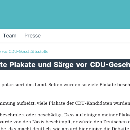
Team
Presse
 vor CDU-Geschäftsstelle
rte
Plakate
und
Särge
vor
CDU-Geschä
polarisiert das Land. Selten wurden so viele Plakate besc
immung aufheizt, viele Plakate der CDU-Kandidaten wurde
schmiert oder beschädigt. Dass auf einigen meiner Plakate
, wurde von den Nazis beschimpft, er würde den Deutschen
aube, das macht deutlich, wie absurd hier einige die Debat