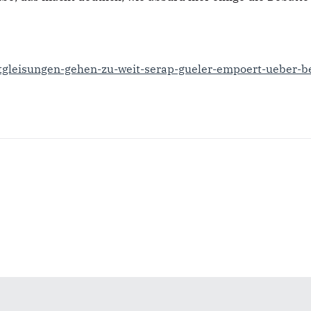
-entgleisungen-gehen-zu-weit-serap-gueler-empoert-ueber-