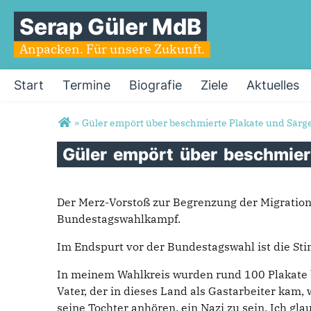
Serap Güler MdB
Anpacken. Für unsere Zukunft.
Start
Termine
Biografie
Ziele
Aktuelles
Sie sind hier
»
Güler empört über beschmierte Plakate und Särge
Güler
empört
über
beschmie
Der Merz-Vorstoß zur Begrenzung der Migration 
Bundestagswahlkampf.
Im Endspurt vor der Bundestagswahl ist die St
In meinem Wahlkreis wurden rund 100 Plakate be
Vater, der in dieses Land als Gastarbeiter kam
seine Tochter anhören, ein Nazi zu sein. Ich gl