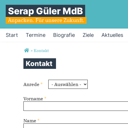
Serap Güler MdB
Anpacken. Für unsere Zukunft.
Start
Termine
Biografie
Ziele
Aktuelles
Sie sind hier
»
Kontakt
Neuer
Kontakt
Kontakt
Anrede
*
Vorname
*
Name
*