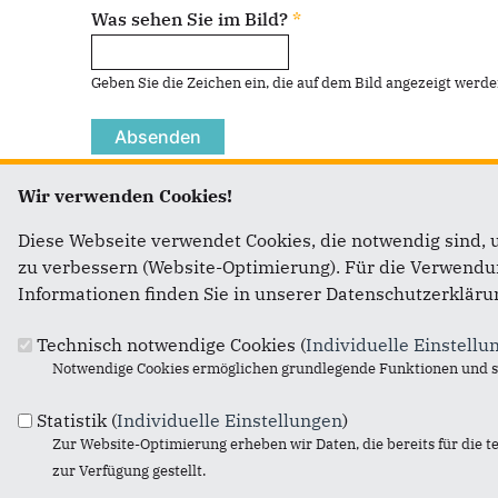
Was sehen Sie im Bild?
*
Geben Sie die Zeichen ein, die auf dem Bild angezeigt werde
Wir verwenden Cookies!
Diese Webseite verwendet Cookies, die notwendig sind, 
Folgen Sie mir!
zu verbessern (Website-Optimierung). Für die Verwendung
Informationen finden Sie in unserer Datenschutzerkläru
Technisch notwendige Cookies (
Individuelle Einstellu
Notwendige Cookies ermöglichen grundlegende Funktionen und si
Fußbereich
Anschrift
Statistik (
Individuelle Einstellungen
)
Zur Website-Optimierung erheben wir Daten, die bereits für die t
Serap Güler MdB
zur Verfügung gestellt.
Platz der Republik 1