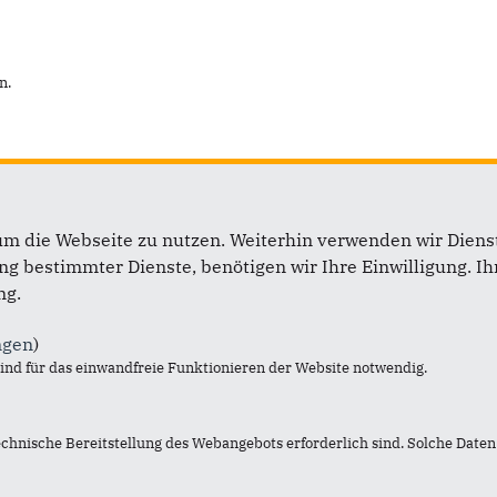
n.
um die Webseite zu nutzen. Weiterhin verwenden wir Dienst
 bestimmter Dienste, benötigen wir Ihre Einwilligung. Ihr
ng.
ngen
)
nd für das einwandfreie Funktionieren der Website notwendig.
Im Web
L
echnische Bereitstellung des Webangebots erforderlich sind. Solche Daten 
Leverkusen
K
Köln
D