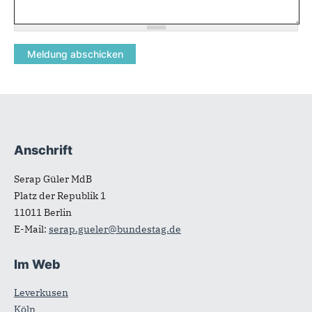
Anschrift
Fußbereich
Serap Güler MdB
Platz der Republik 1
11011
Berlin
E-Mail:
serap.gueler@bundestag.de
Im Web
Leverkusen
Köln