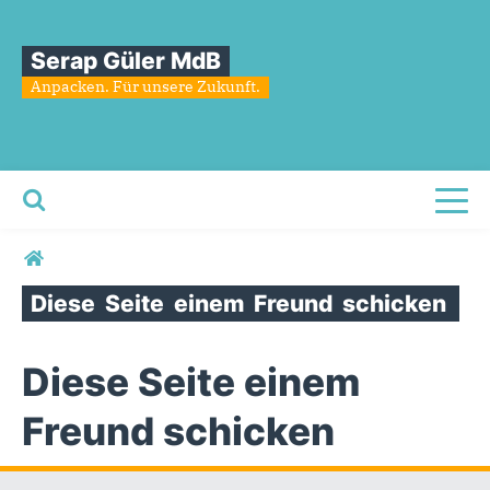
Serap Güler MdB
Anpacken. Für unsere Zukunft.
Toggl
Sie sind hier
Diese
Seite
einem
Freund
schicken
Diese Seite einem
Freund schicken