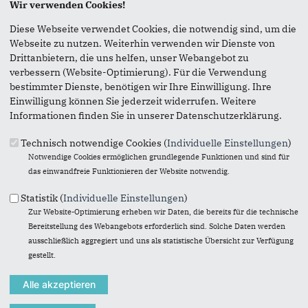
Seite versenden
Wir verwenden Cookies!
Diese Webseite verwendet Cookies, die notwendig sind, um die
Webseite zu nutzen. Weiterhin verwenden wir Dienste von
Vielen Dank, dass Sie die Inhalte unserer Homepage
Drittanbietern, die uns helfen, unser Webangebot zu
weiterempfehlen.
verbessern (Website-Optimierung). Für die Verwendung
Anmerkung: Ihre E-Mail-Adresse wird benötigt um die
bestimmter Dienste, benötigen wir Ihre Einwilligung. Ihre
Personen, denen Sie die Seite weiterempfehlen, zu
Einwilligung können Sie jederzeit widerrufen. Weitere
informieren, von wem die Empfehlung kommt, und dass es
Informationen finden Sie in unserer Datenschutzerklärung.
kein Spam ist.
Technisch notwendige Cookies (
Individuelle Einstellungen
)
Das mit * gekennzeichnete Feld ist ein Pflichtfeld.
Notwendige Cookies ermöglichen grundlegende Funktionen und sind für
das einwandfreie Funktionieren der Website notwendig.
Eigene E-Mail-Adresse
*
Statistik (
Individuelle Einstellungen
)
Zur Website-Optimierung erheben wir Daten, die bereits für die technische
Bereitstellung des Webangebots erforderlich sind. Solche Daten werden
Eigener Name
*
ausschließlich aggregiert und uns als statistische Übersicht zur Verfügung
gestellt.
Senden an
*